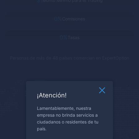
$1
Monto Minimo para el Trading
0%
Comisiones
0%
Tasas
Personas de más de 48 países comercian en
ExpertOption
¡Atención!
Lamentablemente, nuestra
empresa no brinda servicios a
ciudadanos o residentes de tu
país.